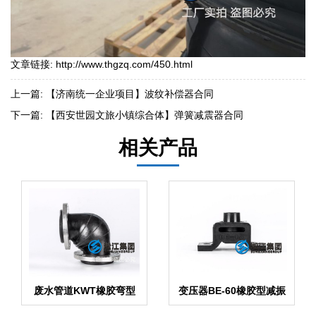
文章链接:
http://www.thgzq.com/450.html
上一篇:
【济南统一企业项目】波纹补偿器合同
下一篇:
【西安世园文旅小镇综合体】弹簧减震器合同
相关产品
废水管道KWT橡胶弯型
变压器BE-60橡胶型减振
接头
器