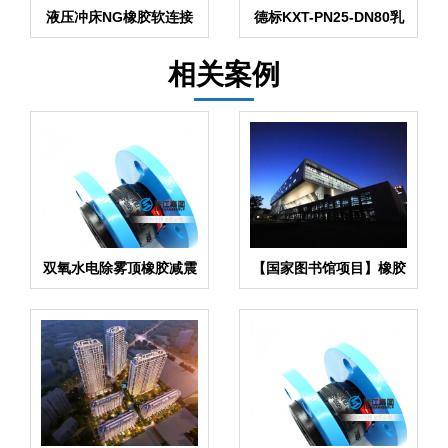
液压冲床NG橡胶软连接
德标KXT-PN25-DN80乳
化液避震接头
相关案例
双氧水电除雾顶橡胶减震
【国家图书馆项目】橡胶
器,消音降噪配件
接头合同