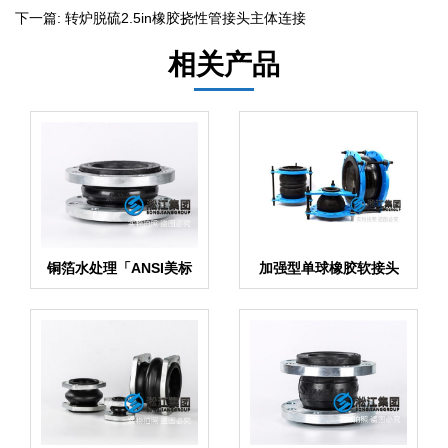
下一篇:
转炉脱硫2.5in橡胶挠性管接头主体连接
相关产品
铜箔水处理「ANSI美标
加强型单球橡胶软接头
柔性接头」