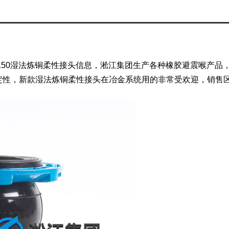
DN150湿法炼铜柔性接头信息，淞江集团生产各种橡胶避震喉产
定性，新款湿法炼铜柔性接头在冶金系统用的非常受欢迎，销售