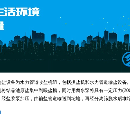
输盐设备为水力管道收盐机组，包括扒盐机和水力管道输盐设备
结晶池原盐集中到喂盐槽，同时用卤水泵将具有一定压力(200一
，经盐浆泵加压，由输盐管道输送到坨地，再经分离筛脱水后堆
l