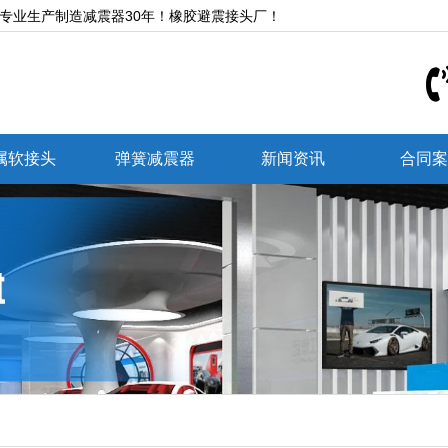
,专业生产制造减震器30年！橡胶避震接头厂！
属软接头
弹簧减震器
新闻资讯
合同