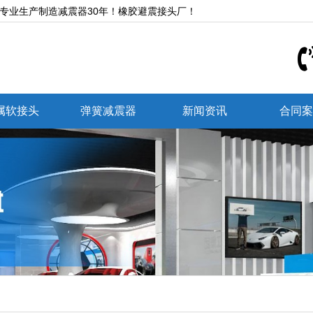
,专业生产制造减震器30年！橡胶避震接头厂！
属软接头
弹簧减震器
新闻资讯
合同