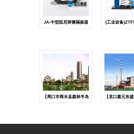
JA-中型阻尼弹簧隔振器
{工业设备}ZT
震器图
【周口市商水县森林半岛
【龙口嘉元东盛
项目】橡胶接头合同
热项目】橡胶