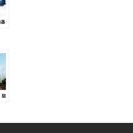
振器
】阻