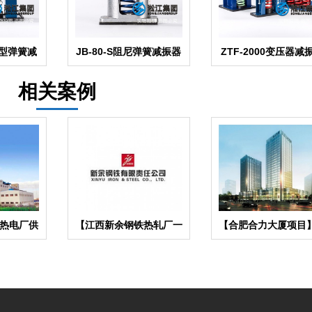
F型弹簧减
JB-80-S阻尼弹簧减振器
ZTF-2000变压器减
集
【空调外机】
【内燃水泵】
相关案例
热电厂供
【江西新余钢铁热轧厂一
【合肥合力大厦项目
接头合同
检一钢厂项目】橡胶接头
尼弹簧减震器合同
合同