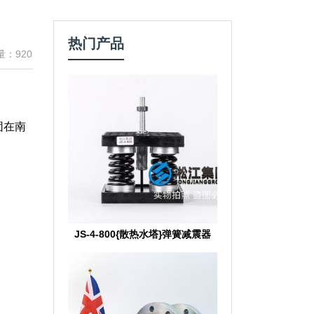
热门产品
量：920
团在南
JS-4-800{散热水塔}弹簧减震器