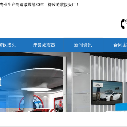
,专业生产制造减震器30年！橡胶避震接头厂！
属软接头
弹簧减震器
新闻资讯
合同