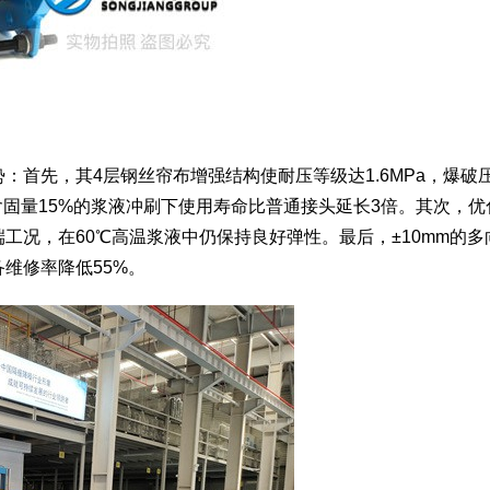
：首先，其4层钢丝帘布增强结构使耐压等级达1.6MPa，爆破
，在含固量15%的浆液冲刷下使用寿命比普通接头延长3倍。其次，优
的极端工况，在60℃高温浆液中仍保持良好弹性。最后，±10mm的
维修率降低55%。