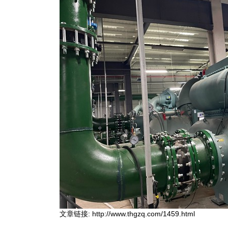
文章链接:
http://www.thgzq.com/1459.html