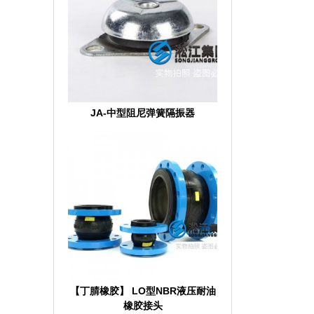
JA-中型阻尼弹簧隔振器
【丁腈橡胶】 LO型NBR液压耐油
橡胶接头