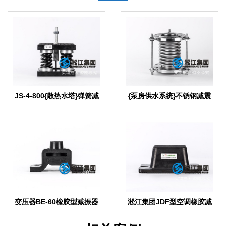
JS-4-800{散热水塔}弹簧减
{泵房供水系统}不锈钢减震
震器
波纹补偿器
变压器BE-60橡胶型减振器
淞江集团JDF型空调橡胶减
振器