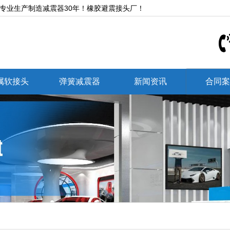
,专业生产制造减震器30年！橡胶避震接头厂！
属软接头
弹簧减震器
新闻资讯
合同