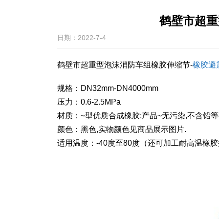
鹤壁市超重
日期：2022-7-4
鹤壁市超重型泡沫消防车组橡胶伸缩节-
橡胶避
规格：DN32mm-DN4000mm
压力：0.6-2.5MPa
材质：~型优质合成橡胶;产品~无污染,不含铅等
颜色：黑色,实物颜色见商品展示图片.
适用温度：-40度至80度（还可加工耐高温橡