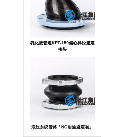
乳化液管道KPT-150偏心异径避震
接头
液压系统管路「NG耐油避震喉」