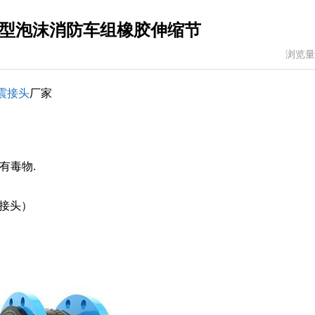
型泡沫消防车组橡胶伸缩节
浏览量
震接头
厂家
有毒物.
胶接头）