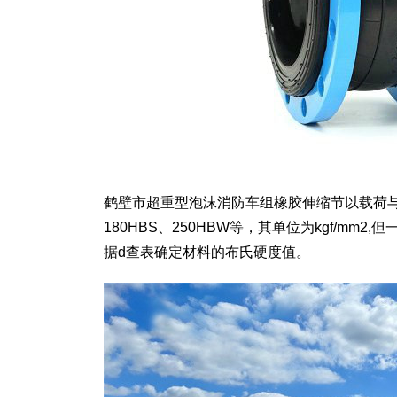
鹤壁市超重型泡沫消防车组橡胶伸缩节以载荷与
180HBS、250HBW等，其单位为kgf/m
据d查表确定材料的布氏硬度值。