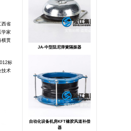
江西省
医学家
路横贯
JA-中型阻尼弹簧隔振器
012标
业技术
自动化设备机房KFT橡胶风道补偿
器