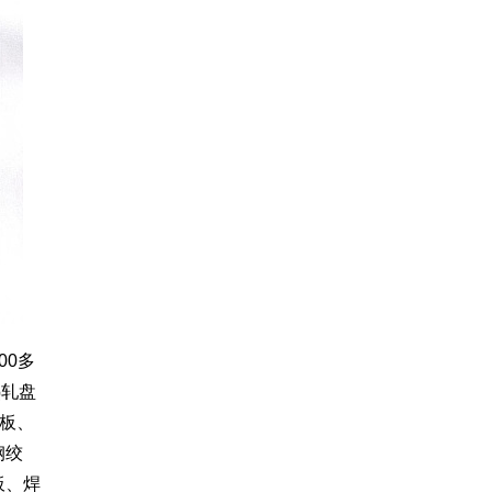
00多
热轧盘
板、
钢绞
板、焊