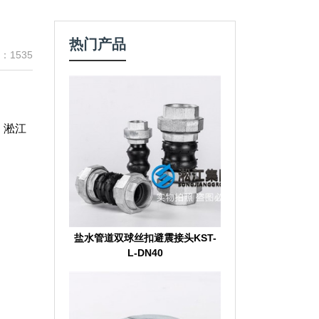
热门产品
：1535
，淞江
盐水管道双球丝扣避震接头KST-
L-DN40