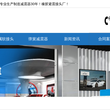
,专业生产制造减震器30年！橡胶避震接头厂！
属软接头
弹簧减震器
新闻资讯
合同