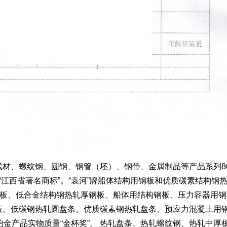
材、螺纹钢、圆钢、钢管（坯）、钢带、金属制品等产品系列8
标是“江西省著名商标”。“袁河”牌船体结构用钢板和优质碳素结构钢
钢板、低合金结构钢热轧厚钢板、船体用结构钢板、压力容器用钢
板、低碳钢热轧圆盘条、优质碳素钢热轧盘条、预应力混凝土用
冶金产品实物质量“金杯奖”。 热轧盘条、热轧螺纹钢、热轧中厚