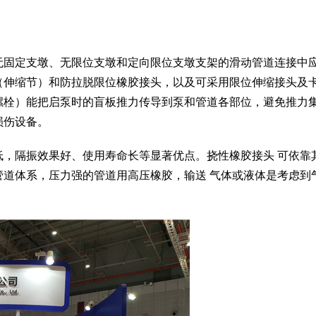
无固定支墩、无限位支墩和定向限位支墩支架的滑动管道连接中
（伸缩节）和防拉脱限位橡胶接头，以及可采用限位伸缩接头及
螺栓）能把启泵时的盲板推力传导到泵和管道各部位，避免推力
损伤设备。
低，隔振效果好、使用寿命长等显著优点。挠性橡胶接头 可依靠
管道体系，压力强的管道用高压橡胶，输送 气体或液体是考虑到