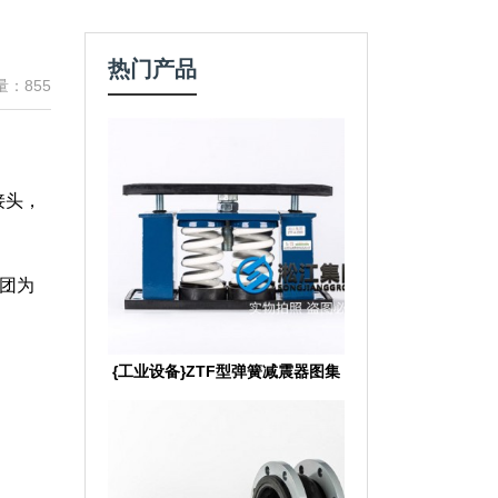
热门产品
量：855
接头，
团为
{工业设备}ZTF型弹簧减震器图集