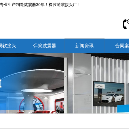
,专业生产制造减震器30年！橡胶避震接头厂！
属软接头
弹簧减震器
新闻资讯
合同