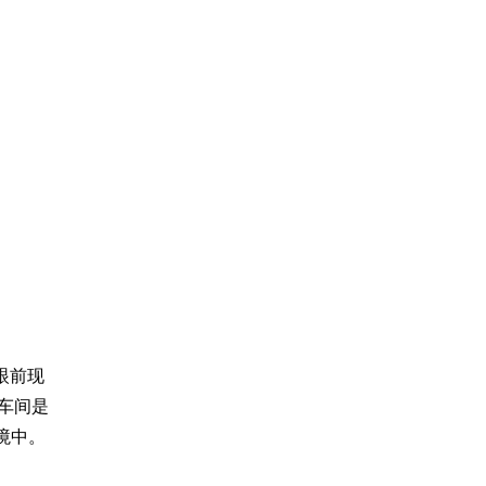
眼前现
车间是
境中。