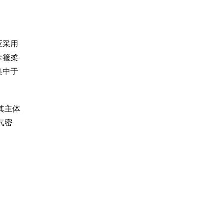
应采用
卡箍柔
集中于
其主体
气密