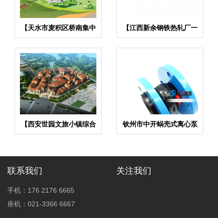
【天水市麦积区桥南集中
【江西新余钢铁热轧厂一
供热项目】橡胶接头合同
检一钢厂项目】橡胶接头
合同
【西安世园文旅小镇综合
钦州市中开蜗壳式离心泵
体】弹簧减震器合同
橡胶软连接
联系我们
关注我们
手机：176 2176 6665
座机：021-3366 6667