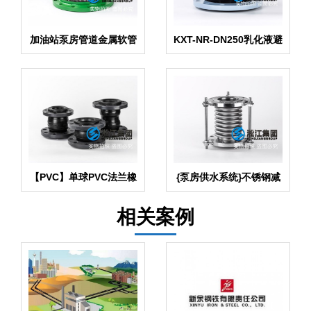
加油站泵房管道金属软管
KXT-NR-DN250乳化液避
震接头
【PVC】单球PVC法兰橡
{泵房供水系统}不锈钢减
胶接头
震波纹补偿器
相关案例