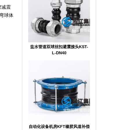
胶减震
弯球体
盐水管道双球丝扣避震接头KST-
L-DN40
自动化设备机房KFT橡胶风道补偿