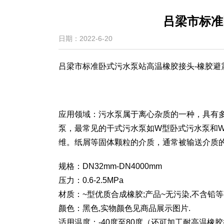
吕梁市标准
日期：2022-6-20
吕梁市标准卧式污水泵站高温橡胶接头-橡胶避
应用领域：污水泵属于离心杂质的一种，具有
泵，最常见的干式污水泵如W型卧式污水泵和
维。纸屑等固体颗粒的介质，通常被输送介质的
规格：DN32mm-DN4000mm
压力：0.6-2.5MPa
材质：~型优质合成橡胶;产品~无污染,不含铅等
颜色：黑色,实物颜色见商品展示图片.
适用温度：-40度至80度（还可加工耐高温橡