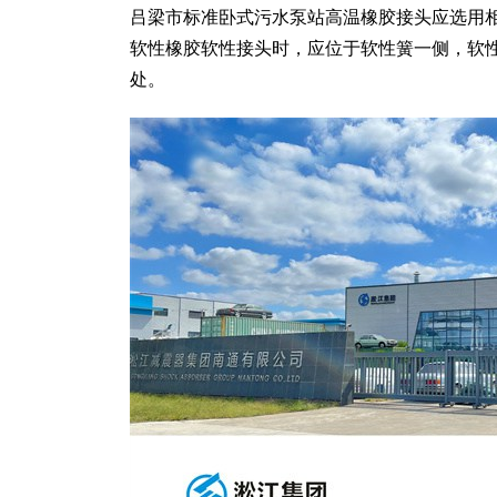
吕梁市标准卧式污水泵站高温橡胶接头应选用
软性橡胶软性接头时，应位于软性簧一侧，软
处。