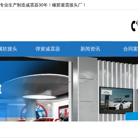
,专业生产制造减震器30年！橡胶避震接头厂！
属软接头
弹簧减震器
新闻资讯
合同