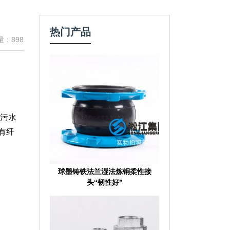
热门产品
量：898
水污水
有纤
球墨铸铁法兰湿法炼铜柔性接
头“韧性好”