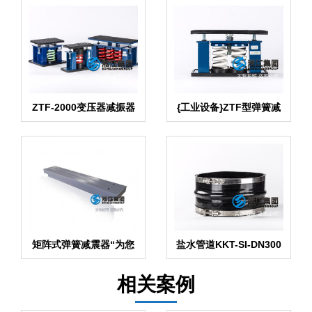
ZTF-2000变压器减振器
{工业设备}ZTF型弹簧减
【内燃水泵】
震器图集
矩阵式弹簧减震器“为您
盐水管道KKT-SI-DN300
减少变压器噪声烦恼”
卡箍橡胶软接头
相关案例