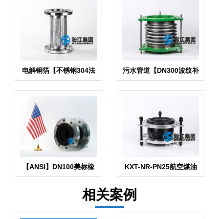
电解铜箔【不锈钢304法
污水管道【DN300波纹补
兰金属软管】
偿器】
【ANSI】DN100美标橡
KXT-NR-PN25航空煤油
胶膨胀节
橡胶避震接头
相关案例