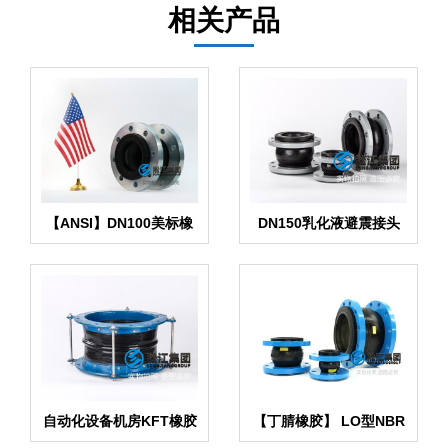
相关产品
【ANSI】DN100美标橡
DN150乳化液避震接头
胶膨胀节
FKM氟橡胶
自动化设备机房KFT橡胶
【丁腈橡胶】 LO型NBR
风道补偿器
液压耐油橡胶接头