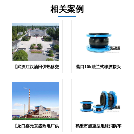
相关案例
【武汉江汉油田供热移交
营口10k法兰式橡胶接头
改造】弹簧减震器合同
规格全齐
【龙口嘉元东盛热电厂供
鹤壁市超重型泡沫消防车
热项目】橡胶接头合同
组橡胶伸缩节