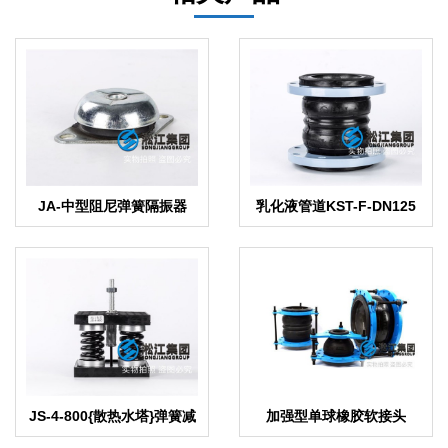
JA-中型阻尼弹簧隔振器
乳化液管道KST-F-DN125
双球体避震接头
JS-4-800{散热水塔}弹簧减
加强型单球橡胶软接头
震器