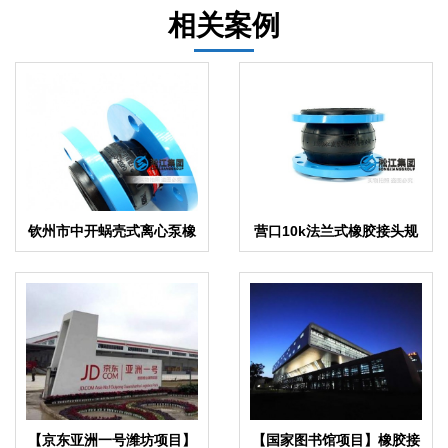
相关案例
钦州市中开蜗壳式离心泵橡
营口10k法兰式橡胶接头规
胶软连接
格全齐
【京东亚洲一号潍坊项目】
【国家图书馆项目】橡胶接