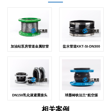
加油站泵房管道金属软管
盐水管道KKT-SI-DN300
卡箍橡胶软接头
DN150乳化液避震接头
球墨铸铁法兰“航空煤
FKM氟橡胶
油”柔性接头
相关案例