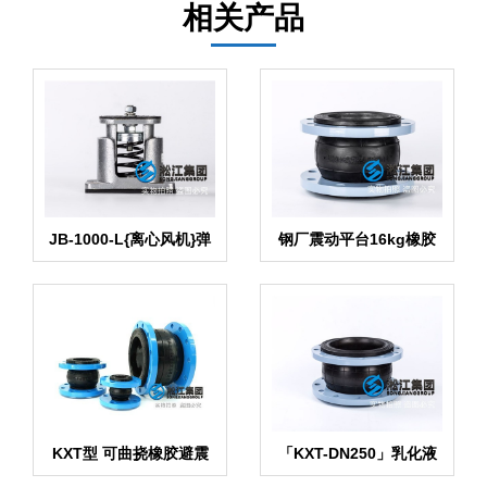
相关产品
JB-1000-L{离心风机}弹
钢厂震动平台16kg橡胶
簧减振器
避震接头
KXT型 可曲挠橡胶避震
「KXT-DN250」乳化液
接头
避震接头