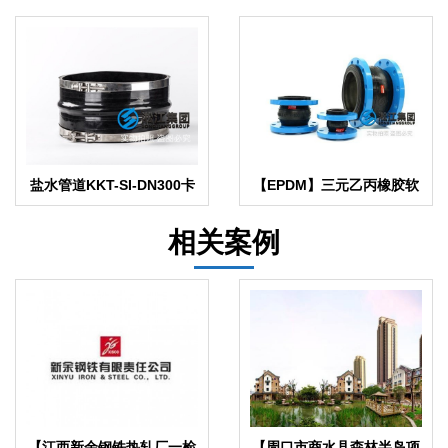
盐水管道KKT-SI-DN300卡
【EPDM】三元乙丙橡胶软
箍橡胶软接头
接头
相关案例
【江西新余钢铁热轧厂一检
【周口市商水县森林半岛项